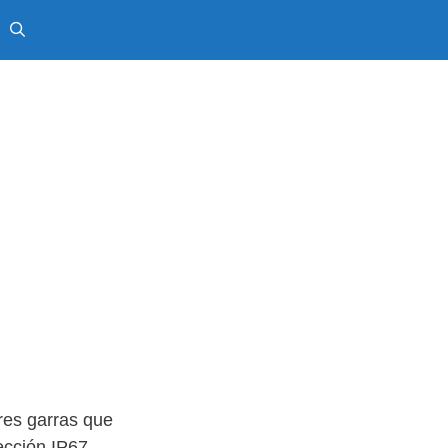
res garras que
ección IP67,