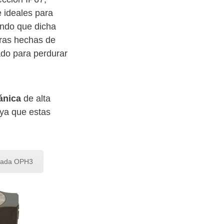
e ideales para
ando que dicha
eras hechas de
ado para perdurar
ánica
de alta
 ya que estas
llada OPH3