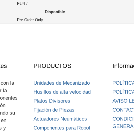
EUR
/
Disponible
Pre-Order Only
es
PRODUCTOS
Informa
con la
Unidades de Mecanizado
POLÍTIC
r la
Husillos de alta velocidad
POLÍTIC
ponentes
Platos Divisores
AVISO L
ión
Fijación de Piezas
CONTAC
ando su
Actuadores Neumáticos
CONDIC
 en
GENERA
s y
Componentes para Robot