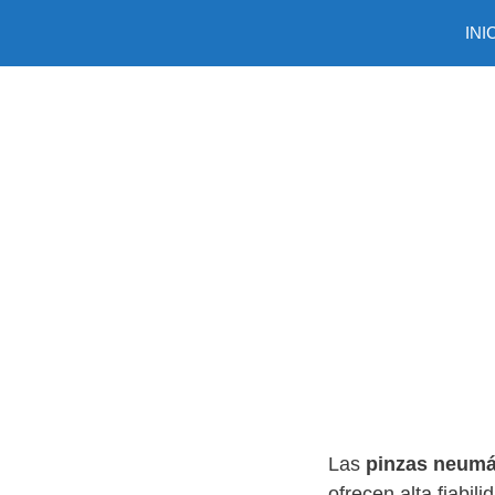
Saltar
INI
al
contenido
Las
pinzas neumá
ofrecen alta fiabil