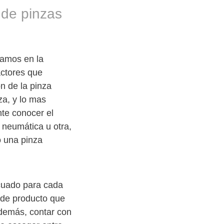
 de pinzas
ijamos en la
actores que
n de la pinza
za, y lo mas
nte conocer el
 neumática u otra,
o una pinza
ecuado para cada
o de producto que
Además, contar con