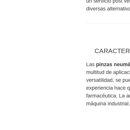
un servicio post v
diversas alternativ
CARACTERÍ
Las
pinzas neumá
multitud de aplica
versatilidad, se p
experiencia hace q
farmacéutica. La a
máquina industrial.