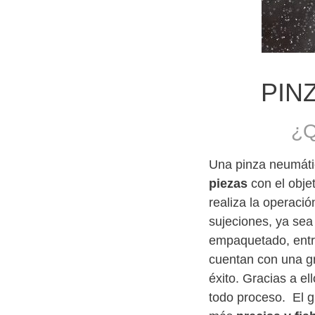
PIN
¿Q
Una pinza neumát
piezas
con el objet
realiza la operaci
sujeciones, ya sea
empaquetado, entr
cuentan con una gr
éxito. Gracias a el
todo proceso. El g