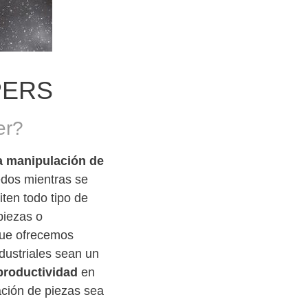
PERS
er?
la manipulación de
dedos mientras se
iten todo tipo de
piezas o
ue ofrecemos
dustriales sean un
productividad
en
ación de piezas sea