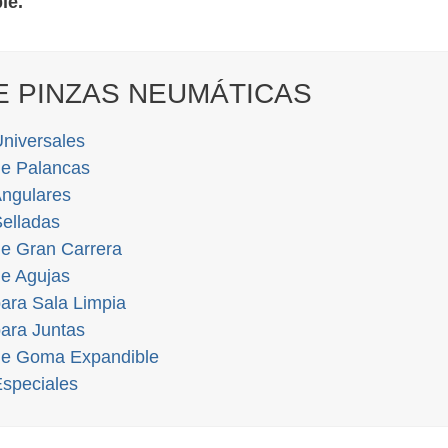
le.
E PINZAS NEUMÁTICAS
niversales
de Palancas
Angulares
Selladas
de Gran Carrera
de Agujas
ara Sala Limpia
ara Juntas
de Goma Expandible
Especiales