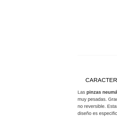
CARACTERÍ
Las
pinzas neumá
muy pesadas. Graci
no reversible. Est
diseño es especifi