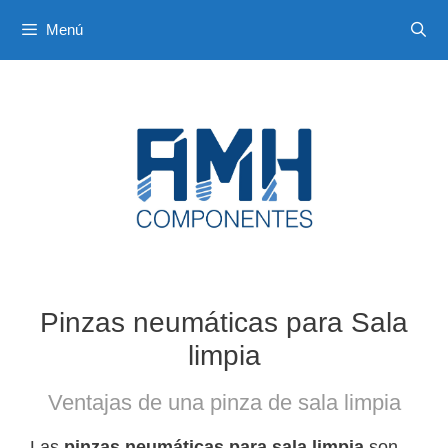
Saltar
Menú
al
contenido
Pinzas neumáticas para Sala
limpia
Ventajas de una pinza de sala limpia
Las
pinzas neumáticas para sala limpia
son